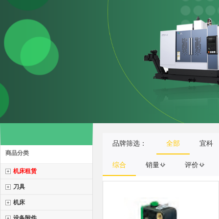
品牌筛选：
全部
宜科
商品分类
综合
销量
评价
机床租赁
刀具
机床
设备附件