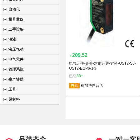
自动化
量具量仪
二手设备
油液
液压气动
209.52
￥
电气元件
电气元件-开关-对射开关-宜科-OS12-S6-
OS12-ECP6-1个
管理系统
已售
89+
生产辅助
自营
机加帮自营店
工具
原材料
品类齐全
一对一客