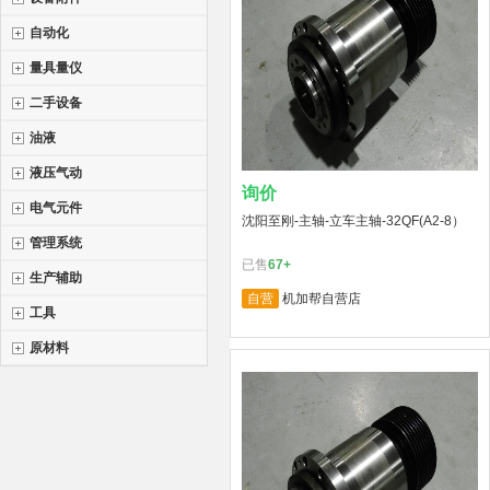
自动化
量具量仪
二手设备
油液
液压气动
询价
电气元件
沈阳至刚-主轴-立车主轴-32QF(A2-8）
管理系统
已售
67+
生产辅助
自营
机加帮自营店
工具
原材料