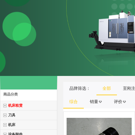
品牌筛选：
全部
至刚
商品分类
综合
销量
评价
机床租赁
刀具
机床
设备附件