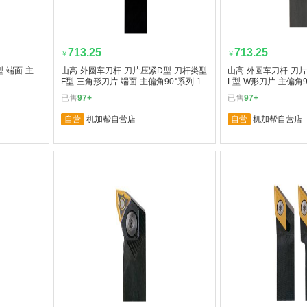
713.25
713.25
￥
￥
-端面-主
山高-外圆车刀杆-刀片压紧D型-刀杆类型
山高-外圆车刀杆-刀
F型-三角形刀片-端面-主偏角90°系列-1
L型-W形刀片-主偏角9
把
已售
97+
已售
97+
自营
机加帮自营店
自营
机加帮自营店