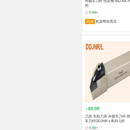
外圆车刀杆-负前角-MDJNL-R
把
已售
94+
自营
机加帮自营店
69.98
￥
刀具-车削刀具-外圆车刀杆-
车刀杆DDJNR-L系列-1把
已售
90+