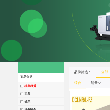
品牌筛选：
全部
商品分类
综合
销量
机床租赁
刀具
机床
设备附件