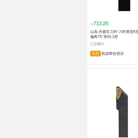
713.25
￥
山高-外圆车刀杆-刀杆类型K型
偏角75°系列-1把
已售
97+
自营
机加帮自营店