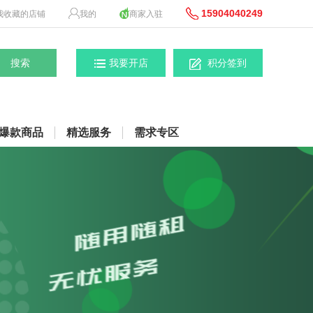
15904040249
我收藏的店铺
我的
商家入驻
我要开店
积分签到
爆款商品
精选服务
需求专区