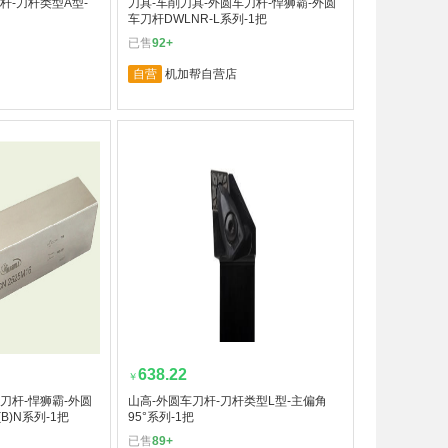
杆-刀杆类型A型-
刀具-车削刀具-外圆车刀杆-悍狮霸-外圆
车刀杆DWLNR-L系列-1把
已售
92+
自营
机加帮自营店
638.22
￥
刀杆-悍狮霸-外圆
山高-外圆车刀杆-刀杆类型L型-主偏角
B)N系列-1把
95°系列-1把
已售
89+