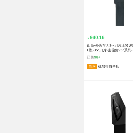
940.16
￥
山高-外圆车刀杆-刀片压紧S
L型-35°刀片-主偏角95°系列-
已售
98+
自营
机加帮自营店