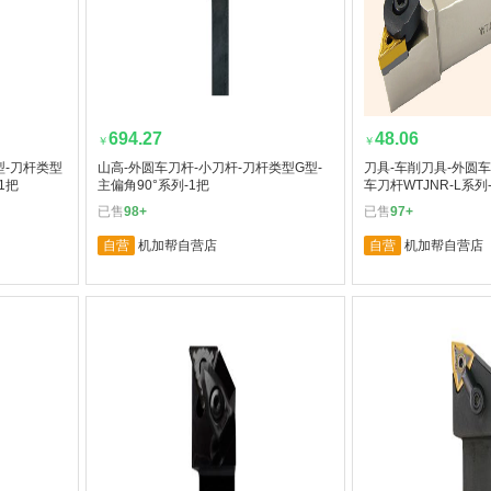
694.27
48.06
￥
￥
型-刀杆类型
山高-外圆车刀杆-小刀杆-刀杆类型G型-
刀具-车削刀具-外圆车
1把
主偏角90°系列-1把
车刀杆WTJNR-L系列
已售
98+
已售
97+
自营
机加帮自营店
自营
机加帮自营店