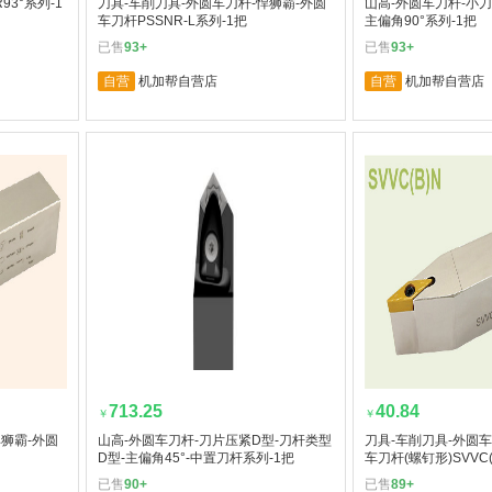
93°系列-1
刀具-车削刀具-外圆车刀杆-悍狮霸-外圆
山高-外圆车刀杆-小刀
车刀杆PSSNR-L系列-1把
主偏角90°系列-1把
已售
93+
已售
93+
自营
机加帮自营店
自营
机加帮自营店
713.25
40.84
￥
￥
悍狮霸-外圆
山高-外圆车刀杆-刀片压紧D型-刀杆类型
刀具-车削刀具-外圆车
D型-主偏角45°-中置刀杆系列-1把
车刀杆(螺钉形)SVVC(
已售
90+
已售
89+