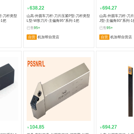
638.22
694.27
￥
￥
型-刀杆类型
山高-外圆车刀杆-刀片压紧P型-刀杆类型
山高-外圆车刀杆-刀
-1把
L型-W形刀片-主偏角95°系列-1把
J型-主偏角93°系列-1
已售
95+
已售
95+
自营
机加帮自营店
自营
机加帮自营店
104.85
694.27
￥
￥