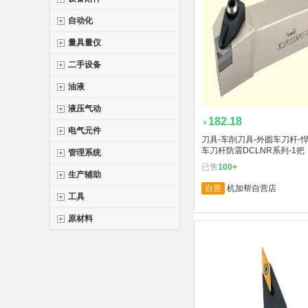
自动化
量具量仪
二手设备
油液
液压气动
182.18
￥
电气元件
刀具-车削刀具-外圆车刀杆-
车刀杆防震DCLNR系列-1把
管理系统
已售
100+
生产辅助
自营
机加帮自营店
工具
原材料