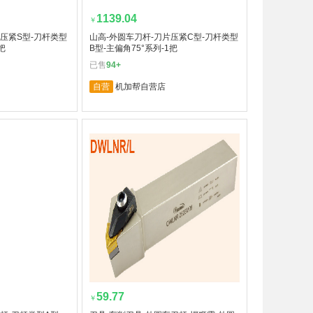
1139.04
￥
片压紧S型-刀杆类型
山高-外圆车刀杆-刀片压紧C型-刀杆类型
把
B型-主偏角75°系列-1把
已售
94+
自营
机加帮自营店
59.77
￥