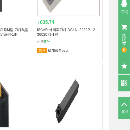
咨询
835.74
￥
片压紧M型-刀杆类型
ISCAR-外圆车刀杆-DCLNL3232P-12-
5°系列-1把
3602073-1把
购
物
已售
97+
车
0
自营
机加帮自营店
顶部