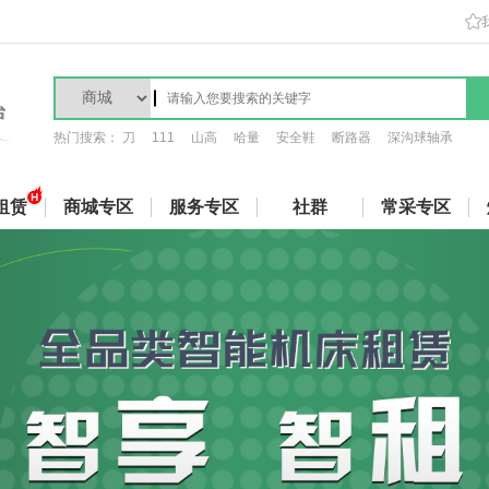
热门搜索：
刀
111
山高
哈量
安全鞋
断路器
深沟球轴承
租赁
商城专区
服务专区
社群
常采专区