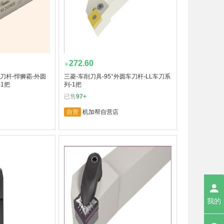
272.60
￥
刀杆-悍狮霸-外圆
三菱-车削刀具-95°外圆车刀杆-LL车刀系
-1把
列-1把
已售
97+
自营
机加帮自营店
我的