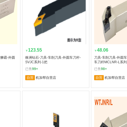
123.55
48.06
￥
￥
悍狮霸-外圆
株洲钻石-刀具-车削刀具-外圆车刀杆-
刀具-车削刀具-外圆车
SVJC系列-1把
车刀杆MCLNR-L系列
已售
99+
已售
98+
自营
机加帮自营店
自营
机加帮自营店