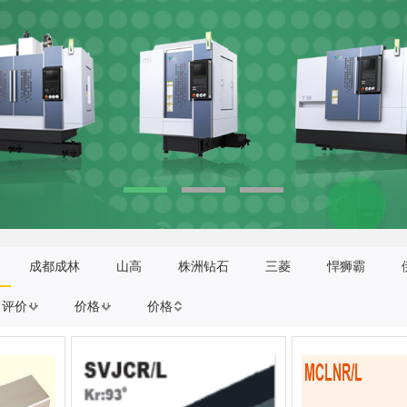
成都成林
山高
株洲钻石
三菱
悍狮霸
评价
价格
价格