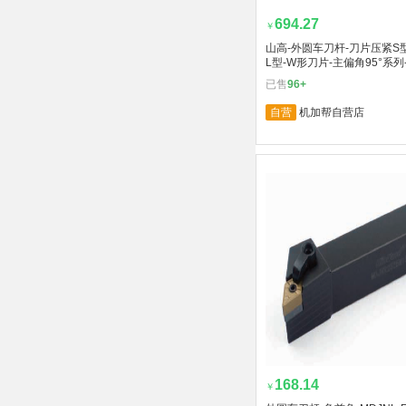
694.27
￥
山高-外圆车刀杆-刀片压紧S
L型-W形刀片-主偏角95°系列
已售
96+
自营
机加帮自营店
168.14
￥