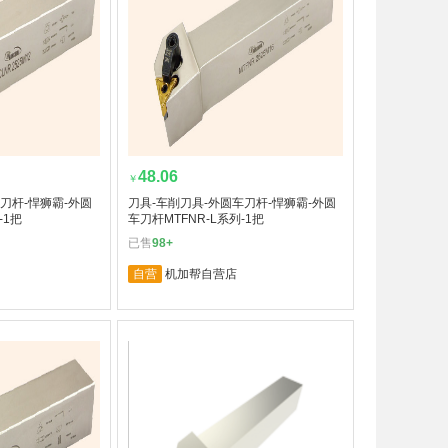
48.06
￥
刀杆-悍狮霸-外圆
刀具-车削刀具-外圆车刀杆-悍狮霸-外圆
-1把
车刀杆MTFNR-L系列-1把
已售
98+
自营
机加帮自营店