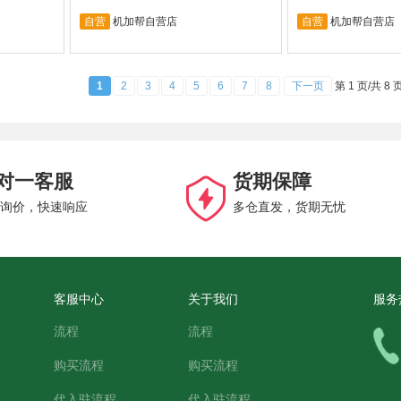
自营
机加帮自营店
自营
机加帮自营店
1
2
3
4
5
6
7
8
下一页
第 1 页/共 8 页
对一客服
货期保障
询价，快速响应
多仓直发，货期无忧
客服中心
关于我们
服务
流程
流程
购买流程
购买流程
代入驻流程
代入驻流程