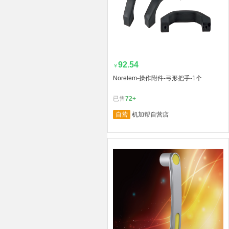
92.54
￥
Norelem-操作附件-弓形把手-1个
已售
72+
自营
机加帮自营店