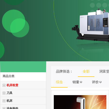
品牌筛选：
全部
润富
商品分类
综合
销量
评价
机床租赁
刀具
机床
设备附件