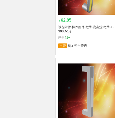
62.85
￥
设备附件-操作部件-把手-润富堂-把手-C-
300D-1个
已售
41+
自营
机加帮自营店