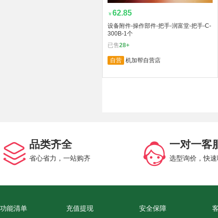
62.85
￥
设备附件-操作部件-把手-润富堂-把手-C-
300B-1个
已售
28+
自营
机加帮自营店
品类齐全
一对一客
省心省力，一站购齐
选型询价，快速
功能清单
充值提现
安全保障