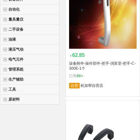
自动化
量具量仪
二手设备
油液
液压气动
62.85
￥
电气元件
设备附件-操作部件-把手-润富堂-把手-C-
300E-1个
管理系统
已售
86+
生产辅助
自营
机加帮自营店
工具
原材料