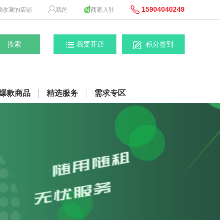
15904040249
我收藏的店铺
我的
商家入驻
我要开店
积分签到
爆款商品
精选服务
需求专区