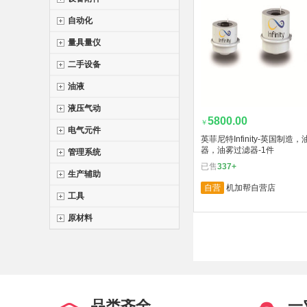
自动化
量具量仪
二手设备
油液
液压气动
5800.00
￥
电气元件
英菲尼特Infinity-英国制造
器，油雾过滤器-1件
管理系统
已售
337+
生产辅助
自营
机加帮自营店
工具
原材料
品类齐全
一