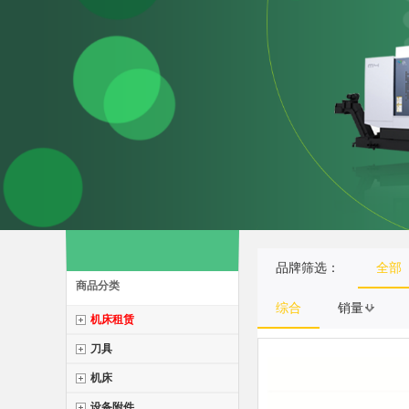
品牌筛选：
全部
商品分类
综合
销量
机床租赁
刀具
机床
设备附件