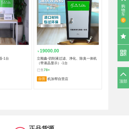
购
物
车
0
19000.00
￥
-1台
立顺鑫-切削液过滤、净化、除臭一体机
（带液晶显示）-1台
已售
78+
自营
机加帮自营店
顶部
正品货源