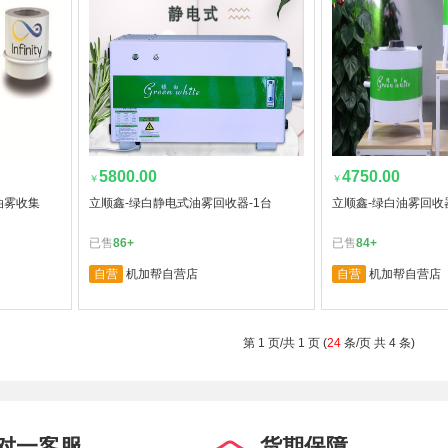
5800.00
4750.00
￥
￥
，油雾收集
立顺鑫-绿白静电式油雾回收器-1台
立顺鑫-绿白油雾回收器
已售
86+
已售
84+
自营
机加帮自营店
自营
机加帮自营店
第 1 页/共 1 页 (
24
条/页 共 4 条)
对一客服
货期保障