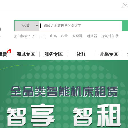
热门搜索：
刀
111
山高
哈量
安全鞋
断路器
深沟球轴承
租赁
商城专区
服务专区
社群
常采专区