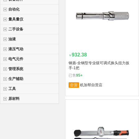
自动化
量具量仪
二手设备
油液
液压气动
932.38
￥
电气元件
钢盾-全钢型专业级可调式换头扭力扳
手-1把
管理系统
已售
95+
生产辅助
自营
机加帮自营店
工具
原材料