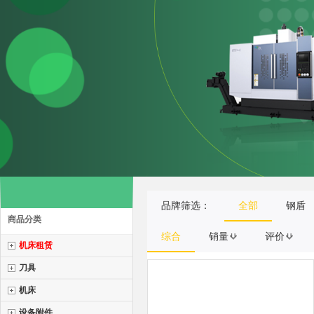
品牌筛选：
全部
钢盾
商品分类
综合
销量
评价
机床租赁
刀具
机床
设备附件