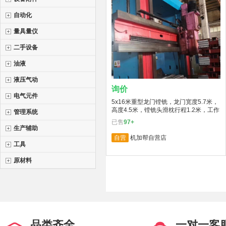
自动化
量具量仪
二手设备
油液
液压气动
询价
电气元件
5x16米重型龙门镗铣，龙门宽度5.7米，
高度4.5米，镗铣头滑枕行程1.2米，工作
管理系统
台5x16米，工件承重200吨，1台
已售
97+
生产辅助
自营
机加帮自营店
工具
原材料
品类齐全
一对一客