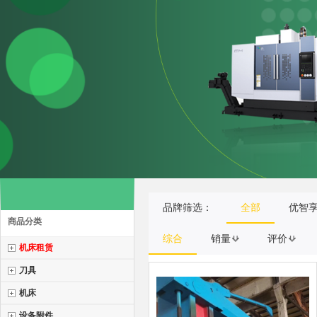
品牌筛选：
全部
优智
商品分类
综合
销量
评价
机床租赁
刀具
机床
设备附件