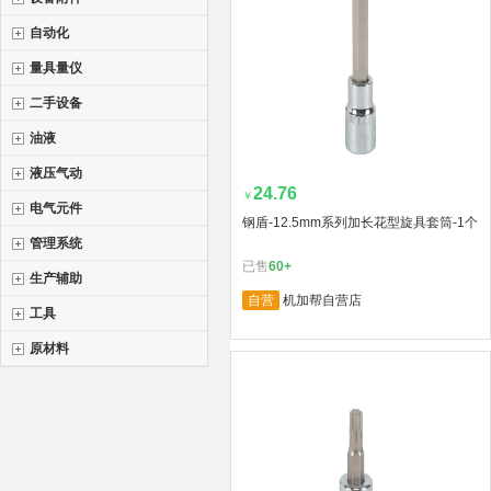
自动化
量具量仪
二手设备
油液
液压气动
24.76
￥
电气元件
钢盾-12.5mm系列加长花型旋具套筒-1个
管理系统
已售
60+
生产辅助
自营
机加帮自营店
工具
原材料