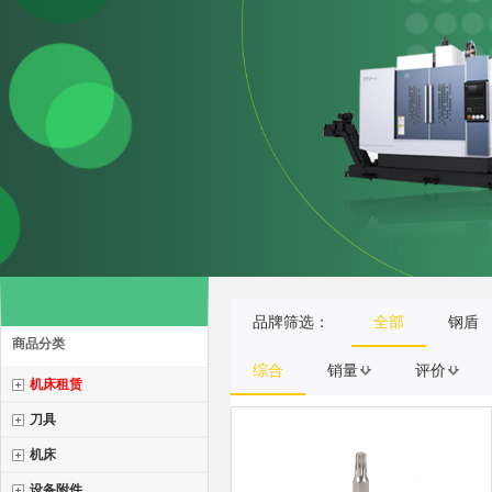
品牌筛选：
全部
钢盾
商品分类
综合
销量
评价
机床租赁
刀具
机床
设备附件