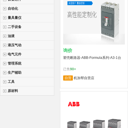
自动化
量具量仪
二手设备
油液
液压气动
询价
电气元件
塑壳断路器-ABB-Formula系列-A3-1台
管理系统
已售
90+
生产辅助
自营
机加帮自营店
工具
原材料