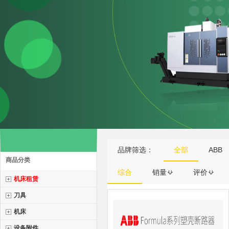
品牌筛选：
全部
ABB
商品分类
综合
销量
评价
机床租赁
刀具
机床
设备附件