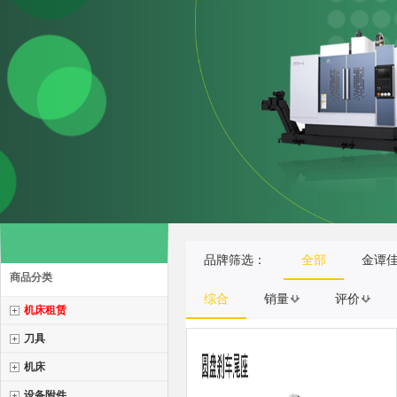
品牌筛选：
全部
金谭
商品分类
综合
销量
评价
机床租赁
刀具
机床
设备附件