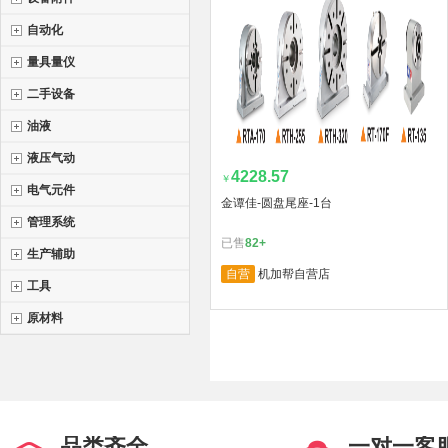
自动化
量具量仪
二手设备
油液
液压气动
4228.57
￥
电气元件
金谭佳-圆盘尾座-1台
管理系统
已售
82+
生产辅助
自营
机加帮自营店
工具
原材料
品类齐全
一对一客