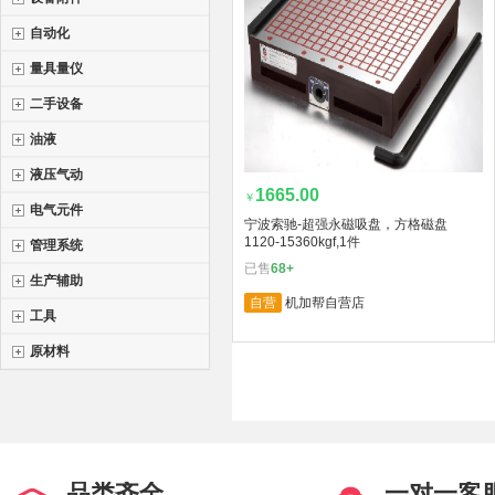
自动化
量具量仪
二手设备
油液
液压气动
1665.00
￥
电气元件
宁波索驰-超强永磁吸盘，方格磁盘
1120-15360kgf,1件
管理系统
已售
68+
生产辅助
自营
机加帮自营店
工具
原材料
品类齐全
一对一客