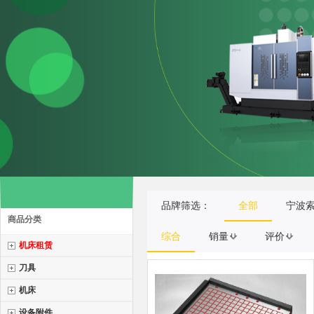
品牌筛选：
全部
宁波
商品分类
综合
销量
评价
机床租赁
刀具
机床
设备附件