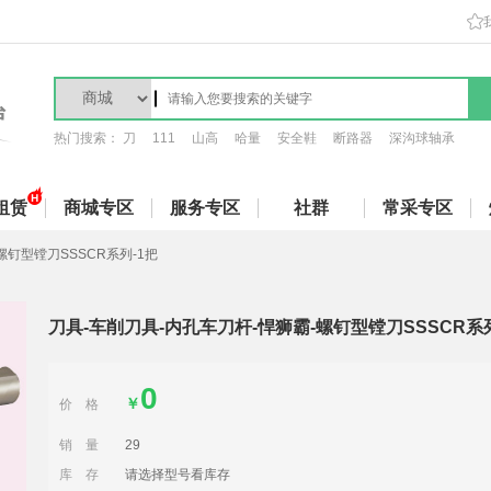
热门搜索：
刀
111
山高
哈量
安全鞋
断路器
深沟球轴承
租赁
商城专区
服务专区
社群
常采专区
螺钉型镗刀SSSCR系列-1把
刀具-车削刀具-内孔车刀杆-悍狮霸-螺钉型镗刀SSSCR系列
0
￥
价
格
销
量
29
库
存
请选择型号看库存