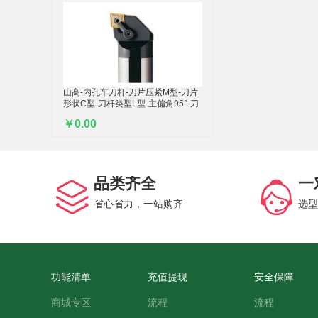
山高-内孔车刀杆-刀片压紧M型-刀片
形状C型-刀杆类型L型-主偏角95°-刀
片后角0°-钢制实心刀杆系列-1把
￥0.00
品类齐全
一
省心省力，一站购齐
选型
功能清单
充值提现
安全保障
商城专区
流程
流程