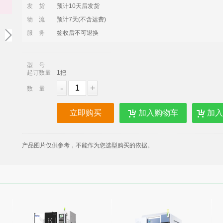
发
货
预计10天后发货
物
流
预计7天(不含运费)
服
务
签收后不可退换
型
号
起订数量
1把
-
+
数
量
立即购买
加入购物车
加入
产品图片仅供参考，不能作为您选型购买的依据。