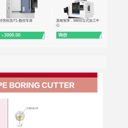
经营租赁/T1-数控车床
莫格智享，M850立式加工中
心
3000.00
询价
￥