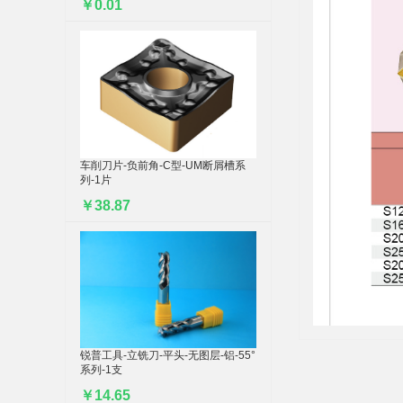
￥0.01
车削刀片-负前角-C型-UM断屑槽系
列-1片
￥38.87
锐普工具-立铣刀-平头-无图层-铝-55°
系列-1支
￥14.65