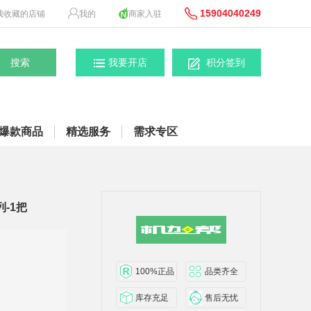
15904040249
我收藏的店铺
我的
商家入驻
我要开店
积分签到
爆款商品
精选服务
需求专区
-1把
100%正品
品类齐全
库存充足
售后无忧