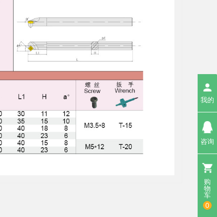
我的
咨询
购
物
车
0