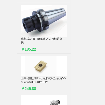
成都成林-BT40弹簧夹头刀柄系列-1
把
￥185.22
山高-铣削刀片-刀片形状A型-后角5°-
公差等级E-F40M-1片
￥245.88