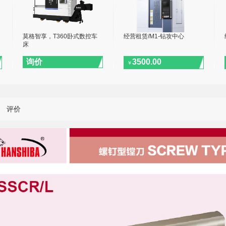
莫格智享，T360卧式数控车
经营租赁/M1-钻攻中心
床
询价
3500.00
￥
评价