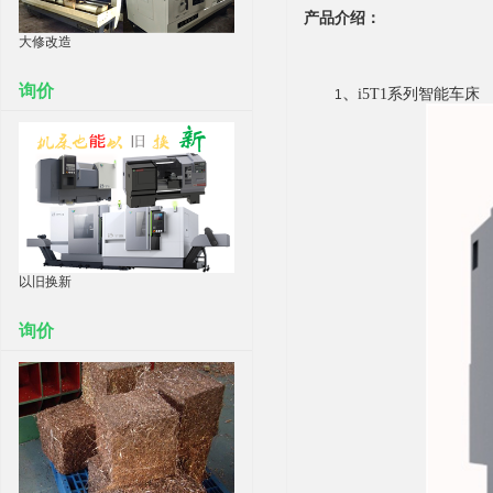
产品介绍：
大修改造
询价
、
i5T
1
系列智能车床
1
以旧换新
询价